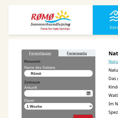
Vor
Nat
Natu
Natu
Das 
Kind
Watt
Im N
Spez