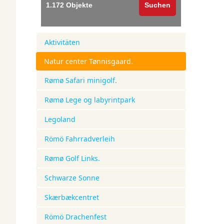
Aktivitäten
Natur center Tønnisgaard.
Rømø Safari minigolf.
Rømø Lege og labyrintpark
Legoland
Römö Fahrradverleih
Rømø Golf Links.
Schwarze Sonne
Skærbækcentret
Römö Drachenfest